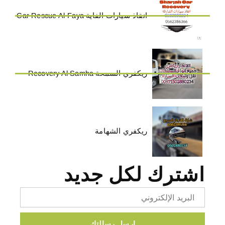
انقاذ سيارات الفاية Car Rescue Al-Faya
ريكفري السمحة Recovery Al Samha
ريكفري الشهامة
اشترك لكل جديد
Email
ارسل رسالتك