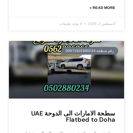
READ MORE »
أغسطس 2, 2026
لا توجد تعليقات
رقم سطحة 00971502880234
سطحة الامارات الى الدوحة UAE
Flatbed to Doha