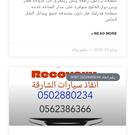
سطحة بردكون رافعة ونش ريكفري الى الدوحة قطر
وبين دول الخليج متوفرة على مدار الساعة خدمة
سطحة هدرليك فل داون مصندقة جميع وساىل النقل
الخاص
READ MORE »
يوليو 26, 2026
تعليق واحد
رقم انقاذ 00971502880234