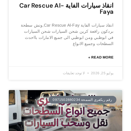
انقاذ سيارات الفاية Car Rescue Al-
Faya
انقاذ سيارات الفاية Car Rescue Al-Fay,ونش سطحة
بردكون رافعة كرين شحن السيارات شحن السيارات
في ابوظبي ومن ابوظبي الى جميع الامارات بااحدث
السطحات وجميع الانواع
READ MORE »
يوليو 25, 2026
لا توجد تعليقات
رقم ريكفري السمحة 0971502880234