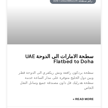
رقم سطحة 00971502880234
سطحة الامارات الى الدوحة UAE
Flatbed to Doha
سطحة بردكون رافعة ونش ريكفري الى الدوحة قطر
وبين دول الخليج متوفرة على مدار الساعة خدمة
سطحة هدرليك فل داون مصندقة جميع وساىل النقل
الخاص
READ MORE »