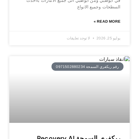
في ابوظبي ومن ابوظبي الى جميع الامارات بااحدث
السطحات وجميع الانواع
READ MORE »
يوليو 25, 2026
لا توجد تعليقات
رقم ريكفري السمحة 0971502880234
ريكفري السمحة Recovery Al