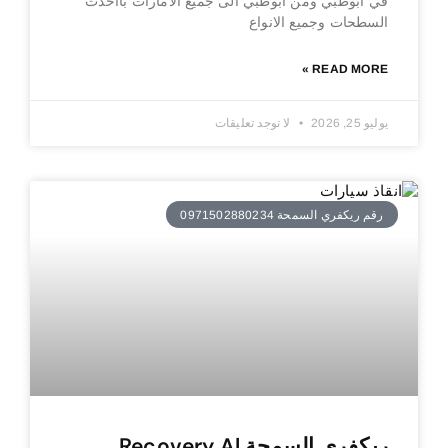
في ابوظبي ومن ابوظبي الى جميع الامارات بااحدث
السطحات وجميع الانواع
READ MORE »
يوليو 25, 2026
لا توجد تعليقات
رقم ريكفري السمحة 0971502880234
ريكفري السمحة Recovery Al