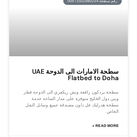
رقم سطحة 00971502880234
سطحة الامارات الى الدوحة UAE
Flatbed to Doha
سطحة بردكون رافعة ونش ريكفري الى الدوحة قطر
وبين دول الخليج متوفرة على مدار الساعة خدمة
سطحة هدرليك فل داون مصندقة جميع وساىل النقل
الخاص
READ MORE »