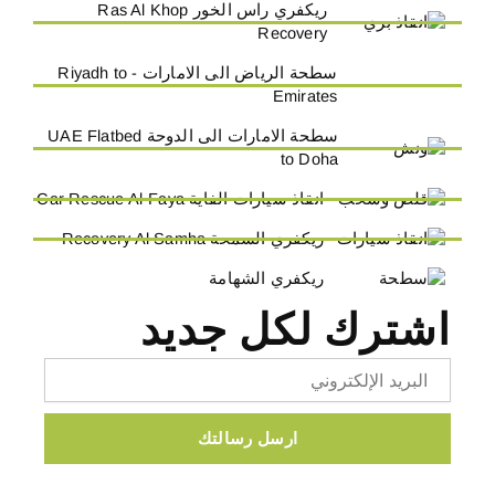
ريكفري راس الخور Ras Al Khop
Recovery
سطحة الرياض الى الامارات - Riyadh to
Emirates
سطحة الامارات الى الدوحة UAE Flatbed
to Doha
انقاذ سيارات الفاية Car Rescue Al-Faya
ريكفري السمحة Recovery Al Samha
ريكفري الشهامة
اشترك لكل جديد
Email
ارسل رسالتك