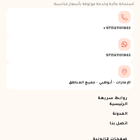
استجابة عالية وخدمة موثوقة بأسعار مناسبة.
971561101863+
971561101863
الإمارات - أبوظبي - جميع المناطق
روابط سريعة
الرئيسية
المدونة
اتصل بنا
صفحات قانونية