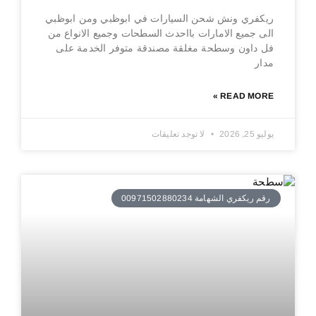
ريكفري ونش شحن السيارات في ابوظبي ومن ابوظبي
الى جميع الامارات بااحدث السطحات وجميع الانواع من
فل داون وسطحة مغلقة مصندقة متوفر الخدمة على
مدار
READ MORE »
يوليو 25, 2026
لا توجد تعليقات
رقم ريكفري الشهامة 00971502880234