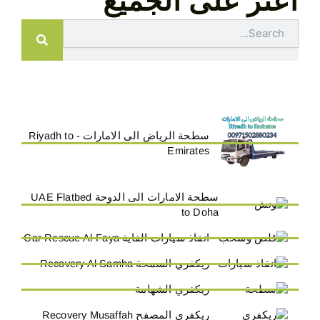
اعثر على الجميع
Search
سطحة الرياض الى الامارات - Riyadh to
Emirates
سطحة الامارات الى الدوحة UAE Flatbed
to Doha
انقاذ سيارات الفاية Car Rescue Al-Faya
ريكفري السمحة Recovery Al Samha
ريكفري الشهامة
ريكفري المصفح Recovery Musaffah