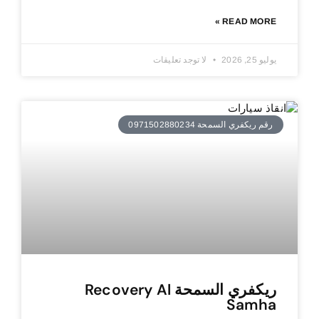
READ MORE »
يوليو 25, 2026
لا توجد تعليقات
رقم ريكفري السمحة 0971502880234
ريكفري السمحة Recovery Al
Samha