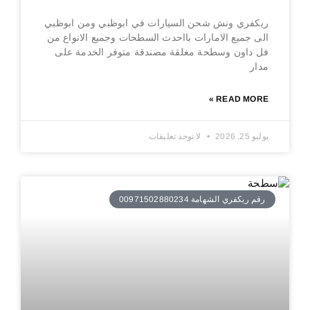
ريكفري ونش شحن السيارات في ابوظبي ومن ابوظبي
الى جميع الامارات بااحدث السطحات وجميع الانواع من
فل داون وسطحة مغلقة مصندقة متوفر الخدمة على
مدار
READ MORE »
يوليو 25, 2026
لا توجد تعليقات
رقم ريكفري الشهامة 00971502880234