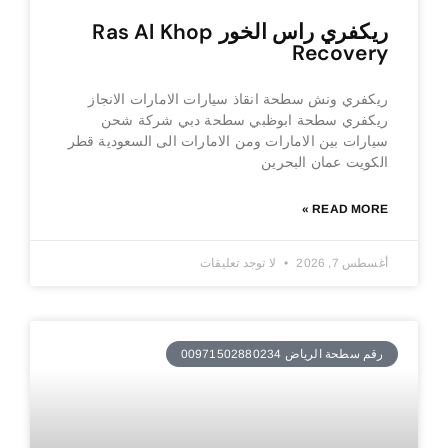
ريكفري راس الخور Ras Al Khop
Recovery
ريكفري ونش سطحة انقاذ سيارات الامارات الانجاز
ريكفري سطحة ابوظبي سطحة دبي شركة شحن
سيارات بين الامارات ومن الامارات الى السعودية قطر
الكويت عمان البحرين
READ MORE »
أغسطس 7, 2026
لا توجد تعليقات
رقم سطحة الرياض 00971502880234