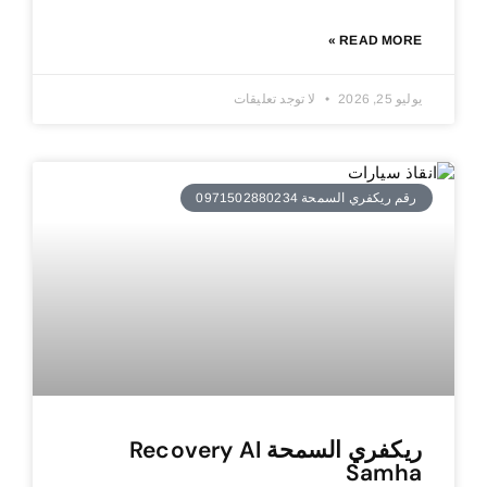
READ MORE »
يوليو 25, 2026
لا توجد تعليقات
رقم ريكفري السمحة 0971502880234
ريكفري السمحة Recovery Al
Samha