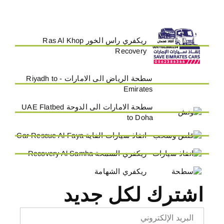
ريكفري راس الخور Ras Al Khop
Recovery
سطحة الرياض الى الامارات - Riyadh to
Emirates
سطحة الامارات الى الدوحة UAE Flatbed
to Doha
انقاذ سيارات الفاية Car Rescue Al-Faya
ريكفري السمحة Recovery Al Samha
ريكفري الشهامة
اشترك لكل جديد
Email