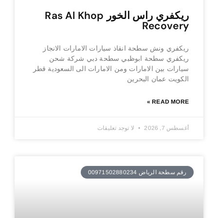
ريكفري راس الخور Ras Al Khop
Recovery
ريكفري ونش سطحة انقاذ سيارات الامارات الانجاز
ريكفري سطحة ابوظبي سطحة دبي شركة شحن
سيارات بين الامارات ومن الامارات الى السعودية قطر
الكويت عمان البحرين
READ MORE »
أغسطس 7, 2026
لا توجد تعليقات
رقم سطحة الرياض 00971502880234