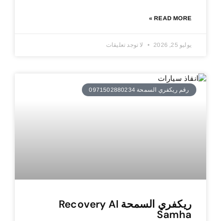
READ MORE »
يوليو 25, 2026
لا توجد تعليقات
رقم ريكفري السمحة 0971502880234
ريكفري السمحة Recovery Al
Samha