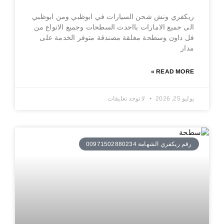
ريكفري ونش شحن السيارات في ابوظبي ومن ابوظبي
الى جميع الامارات بااحدث السطحات وجميع الانواع من
فل داون وسطحة مغلقة مصندقة متوفر الخدمة على
مدار
READ MORE »
يوليو 25, 2026
لا توجد تعليقات
رقم ريكفري الشهامة 00971502880234