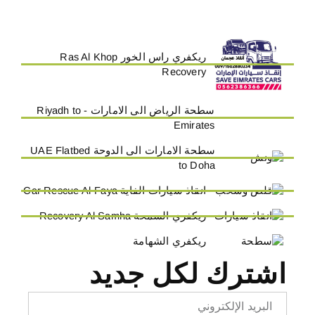
ريكفري راس الخور Ras Al Khop
Recovery
سطحة الرياض الى الامارات - Riyadh to
Emirates
سطحة الامارات الى الدوحة UAE Flatbed
to Doha
انقاذ سيارات الفاية Car Rescue Al-Faya
ريكفري السمحة Recovery Al Samha
ريكفري الشهامة
اشترك لكل جديد
Email