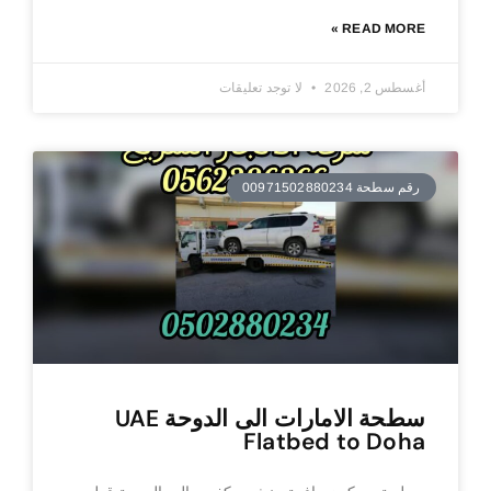
READ MORE »
أغسطس 2, 2026
لا توجد تعليقات
رقم سطحة 00971502880234
سطحة الامارات الى الدوحة UAE
Flatbed to Doha