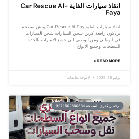
انقاذ سيارات الفاية Car Rescue Al-
Faya
انقاذ سيارات الفاية Car Rescue Al-Fay,ونش سطحة
بردكون رافعة كرين شحن السيارات شحن السيارات
في ابوظبي ومن ابوظبي الى جميع الامارات بااحدث
السطحات وجميع الانواع
READ MORE »
يوليو 25, 2026
لا توجد تعليقات
رقم ريكفري السمحة 0971502880234