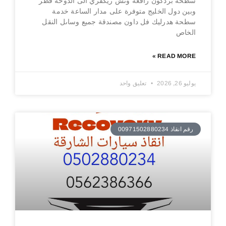
سطحة بردكون رافعة ونش ريكفري الى الدوحة قطر
وبين دول الخليج متوفرة على مدار الساعة خدمة
سطحة هدرليك فل داون مصندقة جميع وساىل النقل
الخاص
READ MORE »
يوليو 26, 2026
تعليق واحد
رقم انقاذ 00971502880234