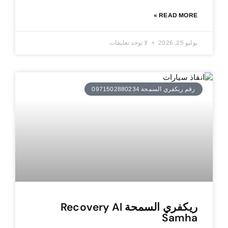
READ MORE »
يوليو 25, 2026
لا توجد تعليقات
رقم ريكفري السمحة 0971502880234
ريكفري السمحة Recovery Al
Samha