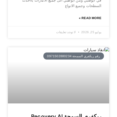
في ابوظبي ومن ابوظبي الى جميع الامارات بااحدث
السطحات وجميع الانواع
READ MORE »
يوليو 25, 2026
لا توجد تعليقات
رقم ريكفري السمحة 0971502880234
ريكفري السمحة Recovery Al