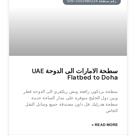
رقم سطحة 00971502880234
سطحة الامارات الى الدوحة UAE
Flatbed to Doha
سطحة بردكون رافعة ونش ريكفري الى الدوحة قطر
وبين دول الخليج متوفرة على مدار الساعة خدمة
سطحة هدرليك فل داون مصندقة جميع وساىل النقل
الخاص
READ MORE »