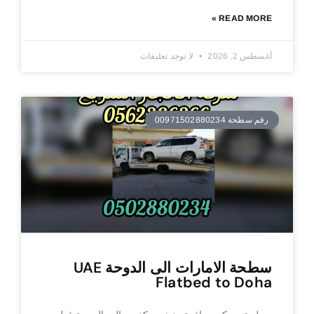
READ MORE »
أغسطس 2, 2026
لا توجد تعليقات
رقم سطحة 00971502880234
سطحة الامارات الى الدوحة UAE
Flatbed to Doha