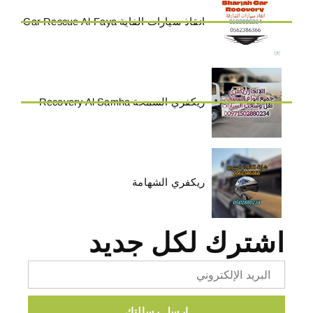
انقاذ سيارات الفاية Car Rescue Al-Faya
ريكفري السمحة Recovery Al Samha
ريكفري الشهامة
اشترك لكل جديد
Email
ارسل رسالتك