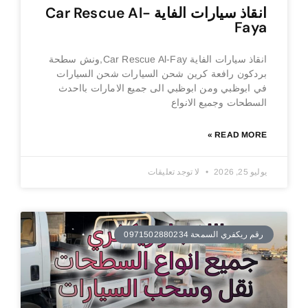
انقاذ سيارات الفاية Car Rescue Al-
Faya
انقاذ سيارات الفاية Car Rescue Al-Fay,ونش سطحة
بردكون رافعة كرين شحن السيارات شحن السيارات
في ابوظبي ومن ابوظبي الى جميع الامارات بااحدث
السطحات وجميع الانواع
READ MORE »
يوليو 25, 2026
لا توجد تعليقات
رقم ريكفري السمحة 0971502880234