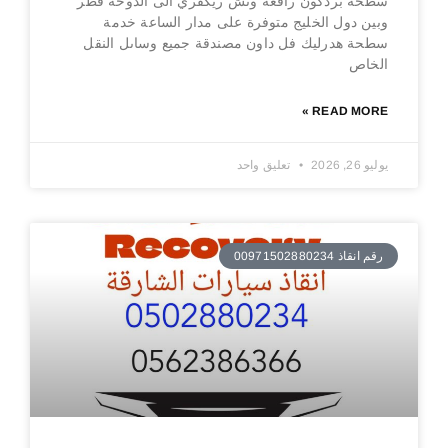
سطحة بردكون رافعة ونش ريكفري الى الدوحة قطر
وبين دول الخليج متوفرة على مدار الساعة خدمة
سطحة هدرليك فل داون مصندقة جميع وساىل النقل
الخاص
READ MORE »
يوليو 26, 2026
تعليق واحد
رقم انقاذ 00971502880234