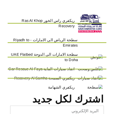
ريكفري راس الخور Ras Al Khop
Recovery
سطحة الرياض الى الامارات - Riyadh to
Emirates
سطحة الامارات الى الدوحة UAE Flatbed
to Doha
انقاذ سيارات الفاية Car Rescue Al-Faya
ريكفري السمحة Recovery Al Samha
ريكفري الشهامة
اشترك لكل جديد
Email