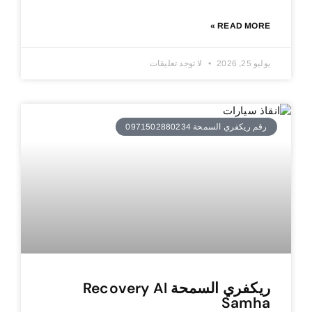
READ MORE »
يوليو 25, 2026
لا توجد تعليقات
رقم ريكفري السمحة 0971502880234
ريكفري السمحة Recovery Al
Samha