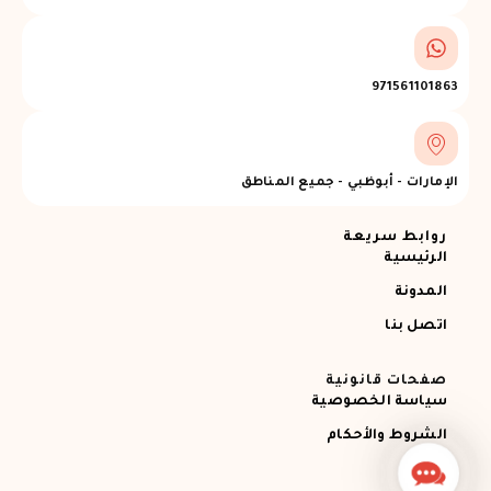
971561101863
الإمارات - أبوظبي - جميع المناطق
روابط سريعة
الرئيسية
المدونة
اتصل بنا
صفحات قانونية
سياسة الخصوصية
الشروط والأحكام
Contact
Us