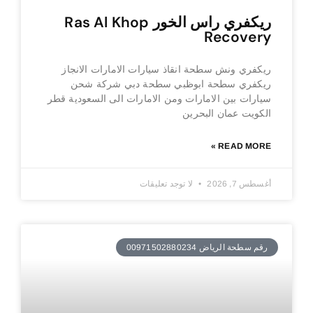
ريكفري راس الخور Ras Al Khop
Recovery
ريكفري ونش سطحة انقاذ سيارات الامارات الانجاز
ريكفري سطحة ابوظبي سطحة دبي شركة شحن
سيارات بين الامارات ومن الامارات الى السعودية قطر
الكويت عمان البحرين
READ MORE »
أغسطس 7, 2026
لا توجد تعليقات
رقم سطحة الرياض 00971502880234