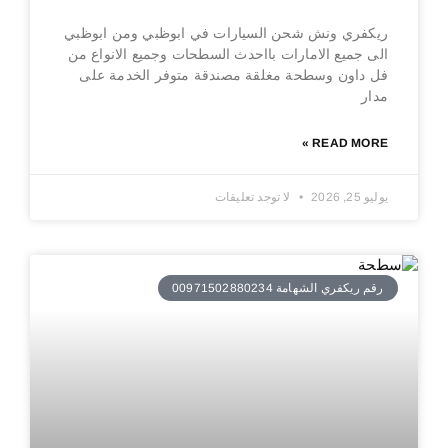
ريكفري ونش شحن السيارات في ابوظبي ومن ابوظبي
الى جميع الامارات بااحدث السطحات وجميع الانواع من
فل داون وسطحة مغلقة مصندقة متوفر الخدمة على
مدار
READ MORE »
يوليو 25, 2026
لا توجد تعليقات
رقم ريكفري الشهامة 00971502880234