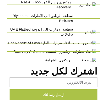
ريكفري راس الخور Ras Al Khop
Recovery
سطحة الرياض الى الامارات - Riyadh to
Emirates
سطحة الامارات الى الدوحة UAE Flatbed
to Doha
انقاذ سيارات الفاية Car Rescue Al-Faya
ريكفري السمحة Recovery Al Samha
ريكفري الشهامة
اشترك لكل جديد
Email
ارسل رسالتك