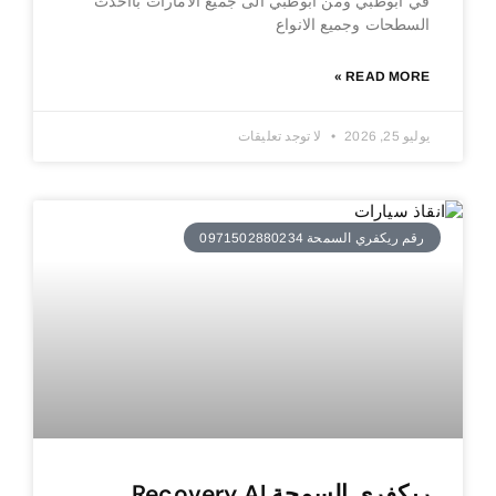
في ابوظبي ومن ابوظبي الى جميع الامارات بااحدث
السطحات وجميع الانواع
READ MORE »
يوليو 25, 2026
لا توجد تعليقات
رقم ريكفري السمحة 0971502880234
ريكفري السمحة Recovery Al