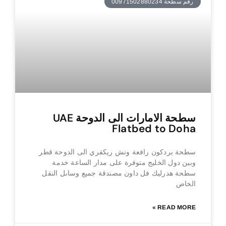
رقم سطحة 00971502880234
سطحة الامارات الى الدوحة UAE
Flatbed to Doha
سطحة بردكون رافعة ونش ريكفري الى الدوحة قطر
وبين دول الخليج متوفرة على مدار الساعة خدمة
سطحة هدرليك فل داون مصندقة جميع وساىل النقل
الخاص
READ MORE »