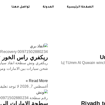
الصفحة الرئيسية
المدونة
تواصل معنا
 Recovery 00971502880234
ريكفري راس الخور Ras Al Khop Recovery
ونش ام القيوين Umm Al Quwain winch ما هو ونش أم القيوين Umm Al Quwain winch؟ إذا
ريكفري ونش سطحة انقاذ سيار
شحن سيارات بين الامارات ومن 
Read More »
أغسطس 7, 2026
لا توجد تعليق
رقم سطحة 00971502880234
سطحة الامارات الى الدوحة to Doha