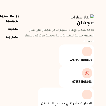
روابط سريع
الرئيسية
عجمان
المدونة
خدمة سحب وإنقاذ السيارات في عجمان على مدار
الساعة. سرعة استجابة عالية وخدمة موثوقة بأسعار
اتصل بنا
مناسبة.
971561101863+
971561101863
الإمارات - أبوظبي - جميع المناطق