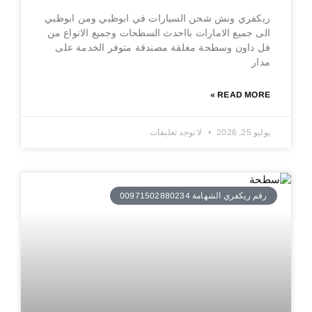
ريكفري ونش شحن السيارات في ابوظبي ومن ابوظبي
الى جميع الامارات بااحدث السطحات وجميع الانواع من
فل داون وسطحة مغلقة مصندقة متوفر الخدمة على
مدار
READ MORE »
يوليو 25, 2026
لا توجد تعليقات
رقم ريكفري الشهامة 00971502880234