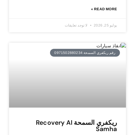
READ MORE »
يوليو 25, 2026
لا توجد تعليقات
رقم ريكفري السمحة 0971502880234
ريكفري السمحة Recovery Al
Samha