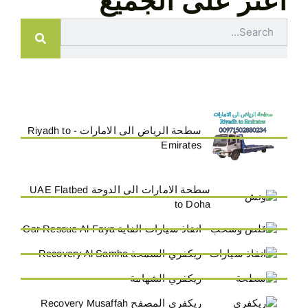
اعثر على الجميع
Search
سطحة الرياض الى الامارات - Riyadh to
Emirates
سطحة الامارات الى الدوحة UAE Flatbed
to Doha
انقاذ سيارات الفاية Car Rescue Al-Faya
ريكفري السمحة Recovery Al Samha
ريكفري الشهامة
ريكفري المصفح Recovery Musaffah