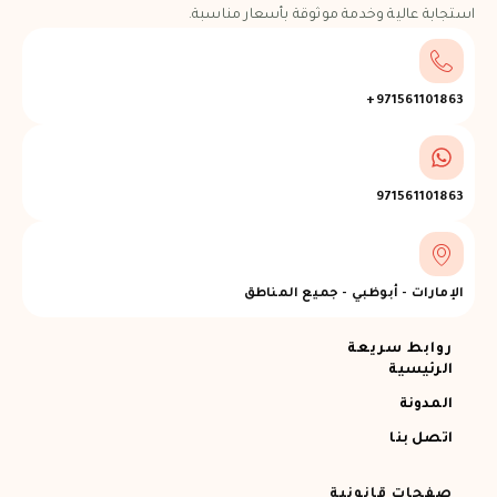
استجابة عالية وخدمة موثوقة بأسعار مناسبة.
971561101863+
971561101863
الإمارات - أبوظبي - جميع المناطق
روابط سريعة
الرئيسية
المدونة
اتصل بنا
صفحات قانونية