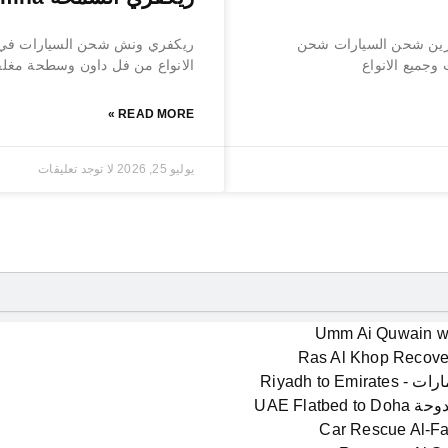
حة بردكون رافعة كرين شحن السيارات شحن
ريكفري ونش شحن السيارات في ا
جميع الانواع
الانواع من فل داون وسطحة مغلق
READ MORE »
يوليو 25, 2026
لا توجد تعليقات
Riyadh to E
UAE Flat