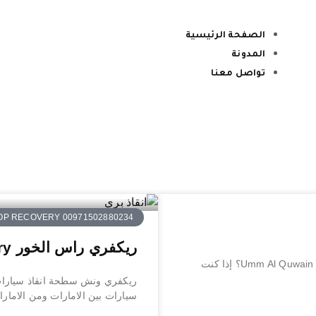
الصفحة الرئيسية
المدونة
تواصل معنا
OP RECOVERY 00971502880234
ريكفري راس الخور Ras Al Khop Recovery
ونش ام القيوين Umm Al Quwain winch ما هو ونش أم القيوين Umm Al Quwain winch؟ إذا كنت
ريكفري ونش سطحة انقاذ سيارا
سيارات بين الامارات ومن الامار