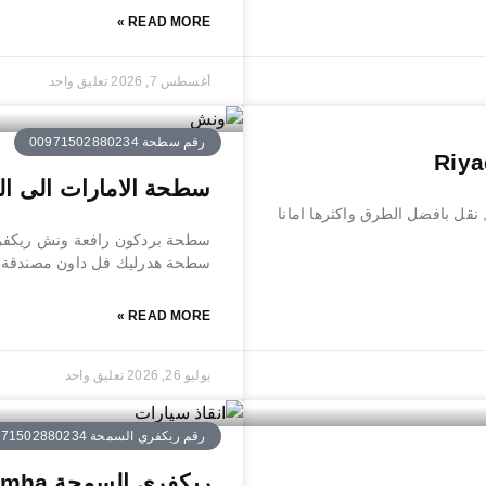
READ MORE »
أغسطس 7, 2026
تعليق واحد
رقم سطحة 00971502880234
سطحة الامارات الى الدوحة ed to Doha
نقل بافضل الطرق واكثرها امانا
سطحة بردكون رافعة ونش ريكفري 
سطحة هدرليك فل داون مصندقة ج
READ MORE »
يوليو 26, 2026
تعليق واحد
رقم ريكفري السمحة 0971502880234
ريكفري السمحة Recovery Al Samha