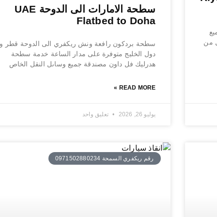
سطحة الامارات الى الدوحة UAE
Flatbed to Doha
يع
ل من
سطحة بردكون رافعة ونش ريكفري الى الدوحة قطر وب
دول الخليج متوفرة على مدار الساعة خدمة سطحة
هدرليك فل داون مصندقة جميع وساىل النقل الخاص
READ MORE »
يوليو 26, 2026
تعليق واحد
رقم ريكفري السمحة 0971502880234