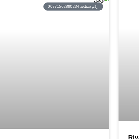
رقم سطحة 00971502880234
لامارات – Riyadh