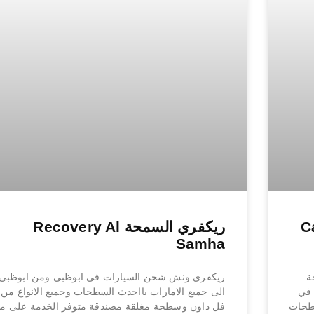
Car-
ريكفري السمحة Recovery Al
Samha
ش سطحة
ريكفري ونش شحن السيارات في ابوظبي ومن ابوظبي
 في
الى جميع الامارات بااحدث السطحات وجميع الانواع من
سطحات
فل داون وسطحة مغلقة مصندقة متوفر الخدمة على مد