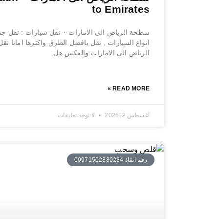
to Emirates
سطحة الرياض الى الامارات ~ نقل سيارات : نقل جم
انواع السيارات , نقل بافضل الطرق واكثرها امانا نق
الرياض الى الامارات والعكس هل
READ MORE »
أغسطس 2, 2026
لا توجد تعليقات
رقم انقاذ 00971502880234