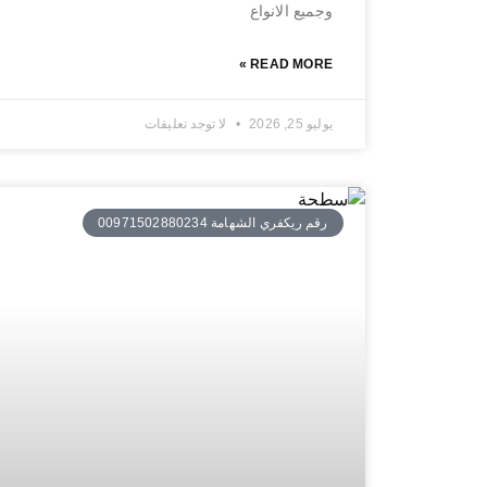
وجميع الانواع
READ MORE »
يوليو 25, 2026
لا توجد تعليقات
رقم ريكفري الشهامة 00971502880234