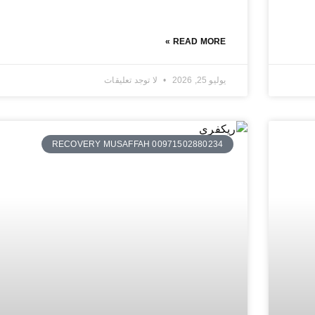
READ MORE »
يوليو 25, 2026
لا توجد تعليقات
RECOVERY MUSAFFAH 00971502880234