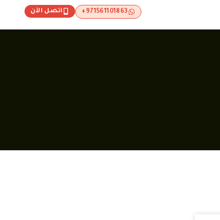
اتصل الآن
971561101863+