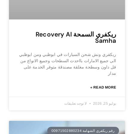
ريكفري السمحة Recovery Al
Samha
ريكفري ونش شحن السيارات في ابوظبي ومن ابوظبي
الى جميع الامارات بااحدث السطحات وجميع الانواع من
فل داون وسطحة مغلقة مصندقة متوفر الخدمة على
مدار
READ MORE »
يوليو 25, 2026
لا توجد تعليقات
رقم ريكفري الشهامة 00971502880234