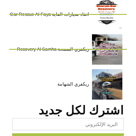
انقاذ سيارات الفاية Car Rescue Al-Faya
ريكفري السمحة Recovery Al Samha
ريكفري الشهامة
اشترك لكل جديد
Email