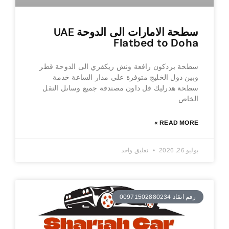
سطحة الامارات الى الدوحة UAE
Flatbed to Doha
سطحة بردكون رافعة ونش ريكفري الى الدوحة قطر
وبين دول الخليج متوفرة على مدار الساعة خدمة
سطحة هدرليك فل داون مصندقة جميع وساىل النقل
الخاص
READ MORE »
يوليو 26, 2026
تعليق واحد
رقم انقاذ 00971502880234