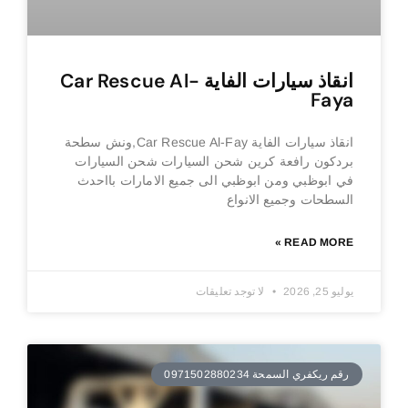
انقاذ سيارات الفاية Car Rescue Al-
Faya
انقاذ سيارات الفاية Car Rescue Al-Fay,ونش سطحة
بردكون رافعة كرين شحن السيارات شحن السيارات
في ابوظبي ومن ابوظبي الى جميع الامارات بااحدث
السطحات وجميع الانواع
READ MORE »
يوليو 25, 2026
لا توجد تعليقات
رقم ريكفري السمحة 0971502880234