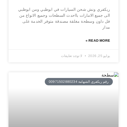
ريكفري ونش شحن السيارات في ابوظبي ومن ابوظبي
الى جميع الامارات بااحدث السطحات وجميع الانواع من
فل داون وسطحة مغلقة مصندقة متوفر الخدمة على
مدار
READ MORE »
يوليو 25, 2026
لا توجد تعليقات
رقم ريكفري الشهامة 00971502880234