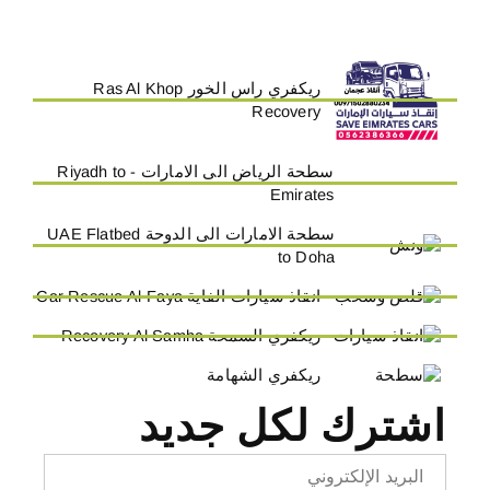
ريكفري راس الخور Ras Al Khop
Recovery
سطحة الرياض الى الامارات - Riyadh to
Emirates
سطحة الامارات الى الدوحة UAE Flatbed
to Doha
انقاذ سيارات الفاية Car Rescue Al-Faya
ريكفري السمحة Recovery Al Samha
ريكفري الشهامة
اشترك لكل جديد
Email