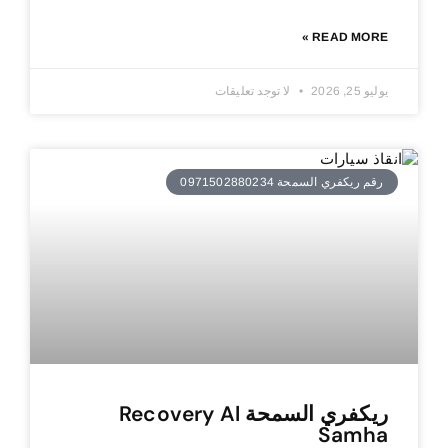
READ MORE »
يوليو 25, 2026
لا توجد تعليقات
رقم ريكفري السمحة 0971502880234
ريكفري السمحة Recovery Al
Samha