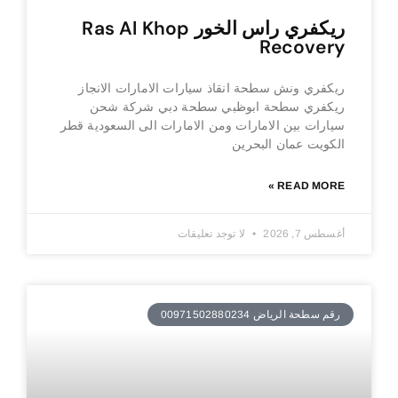
ريكفري راس الخور Ras Al Khop
Recovery
ريكفري ونش سطحة انقاذ سيارات الامارات الانجاز
ريكفري سطحة ابوظبي سطحة دبي شركة شحن
سيارات بين الامارات ومن الامارات الى السعودية قطر
الكويت عمان البحرين
READ MORE »
أغسطس 7, 2026
لا توجد تعليقات
رقم سطحة الرياض 00971502880234