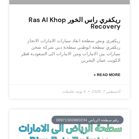
ريكفري راس الخور Ras Al Khop
Recovery
ريكفري ونش سطحة انقاذ سيارات الامارات الانجاز
ريكفري سطحة ابوظبي سطحة دبي شركة شحن
سيارات بين الامارات ومن الامارات الى السعودية قطر
الكويت عمان البحرين
READ MORE »
أغسطس 7, 2026
لا توجد تعليقات
رقم سطحة الرياض 00971502880234