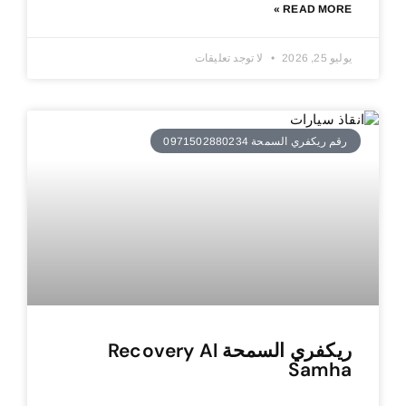
READ MORE »
يوليو 25, 2026
لا توجد تعليقات
رقم ريكفري السمحة 0971502880234
ريكفري السمحة Recovery Al
Samha