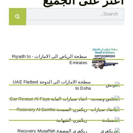
اعثر على الجميع
Search
سطحة الرياض الى الامارات - Riyadh to
Emirates
سطحة الامارات الى الدوحة UAE Flatbed
to Doha
انقاذ سيارات الفاية Car Rescue Al-Faya
ريكفري السمحة Recovery Al Samha
ريكفري الشهامة
ريكفري المصفح Recovery Musaffah