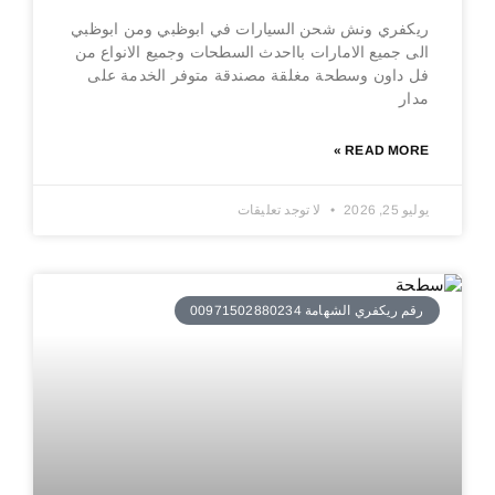
ريكفري ونش شحن السيارات في ابوظبي ومن ابوظبي
الى جميع الامارات بااحدث السطحات وجميع الانواع من
فل داون وسطحة مغلقة مصندقة متوفر الخدمة على
مدار
READ MORE »
يوليو 25, 2026
لا توجد تعليقات
رقم ريكفري الشهامة 00971502880234