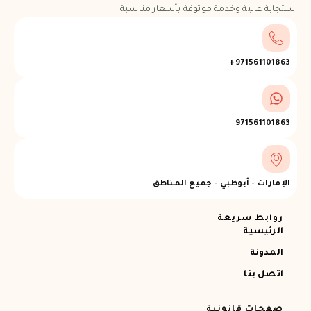
استجابة عالية وخدمة موثوقة بأسعار مناسبة.
971561101863+
971561101863
الإمارات - أبوظبي - جميع المناطق
روابط سريعة
الرئيسية
المدونة
اتصل بنا
صفحات قانونية