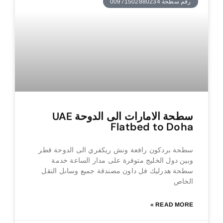
رقم سطحة 00971502880234
سطحة الامارات الى الدوحة UAE
Flatbed to Doha
سطحة بردكون رافعة ونش ريكفري الى الدوحة قطر
وبين دول الخليج متوفرة على مدار الساعة خدمة
سطحة هدرليك فل داون مصندقة جميع وساىل النقل
الخاص
READ MORE »