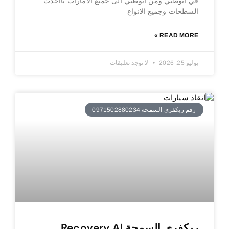
في ابوظبي ومن ابوظبي الى جميع الامارات بااحدث
السطحات وجميع الانواع
READ MORE »
يوليو 25, 2026
لا توجد تعليقات
رقم ريكفري السمحة 0971502880234
ريكفري السمحة Recovery Al