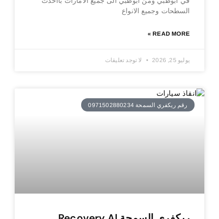
في ابوظبي ومن ابوظبي الى جميع الامارات بااحدث
السطحات وجميع الانواع
READ MORE »
يوليو 25, 2026
لا توجد تعليقات
رقم ريكفري السمحة 0971502880234
ريكفري السمحة Recovery Al