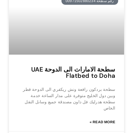
رقم سطحة 00971502880234
سطحة الامارات الى الدوحة UAE
Flatbed to Doha
سطحة بردكون رافعة ونش ريكفري الى الدوحة قطر
وبين دول الخليج متوفرة على مدار الساعة خدمة
سطحة هدرليك فل داون مصندقة جميع وساىل النقل
الخاص
READ MORE »