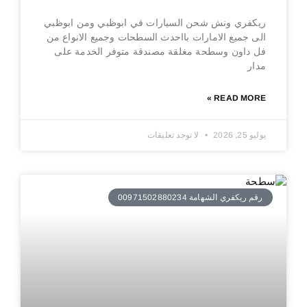
ريكفري ونش شحن السيارات في ابوظبي ومن ابوظبي
الى جميع الامارات بااحدث السطحات وجميع الانواع من
فل داون وسطحة مغلقة مصندقة متوفر الخدمة على
مدار
READ MORE »
يوليو 25, 2026
لا توجد تعليقات
رقم ريكفري الشهامة 00971502880234