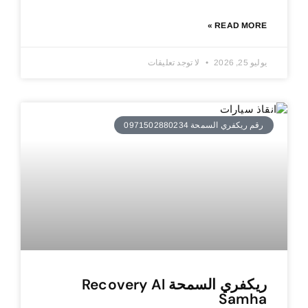
READ MORE »
يوليو 25, 2026
لا توجد تعليقات
رقم ريكفري السمحة 0971502880234
ريكفري السمحة Recovery Al
Samha