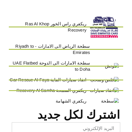
ريكفري راس الخور Ras Al Khop
Recovery
سطحة الرياض الى الامارات - Riyadh to
Emirates
سطحة الامارات الى الدوحة UAE Flatbed
to Doha
انقاذ سيارات الفاية Car Rescue Al-Faya
ريكفري السمحة Recovery Al Samha
ريكفري الشهامة
اشترك لكل جديد
Email