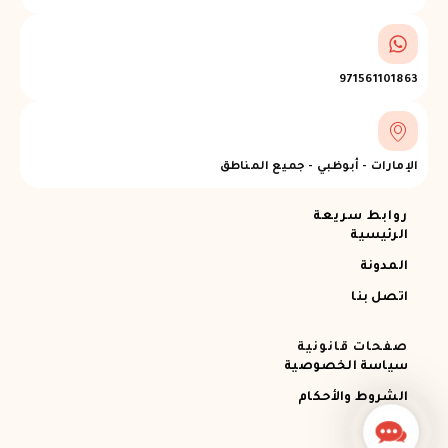
971561101863
الإمارات - أبوظبي - جميع المناطق
روابط سريعة
الرئيسية
المدونة
اتصل بنا
صفحات قانونية
سياسة الخصوصية
الشروط والأحكام
Contact
Us