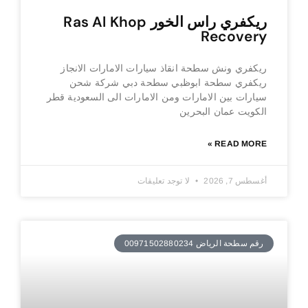
ريكفري راس الخور Ras Al Khop
Recovery
ريكفري ونش سطحة انقاذ سيارات الامارات الانجاز
ريكفري سطحة ابوظبي سطحة دبي شركة شحن
سيارات بين الامارات ومن الامارات الى السعودية قطر
الكويت عمان البحرين
READ MORE »
أغسطس 7, 2026
لا توجد تعليقات
رقم سطحة الرياض 00971502880234