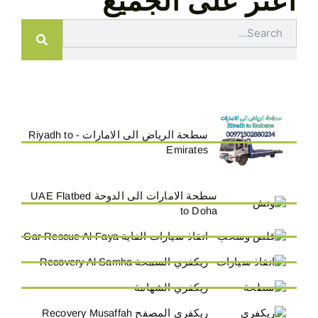
اعثر على الجميع
Search
سطحة الرياض الى الامارات - Riyadh to
Emirates
سطحة الامارات الى الدوحة UAE Flatbed
to Doha
انقاذ سيارات الفاية Car Rescue Al-Faya
ريكفري السمحة Recovery Al Samha
ريكفري الشهامة
ريكفري المصفح Recovery Musaffah