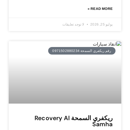
READ MORE »
يوليو 25, 2026
لا توجد تعليقات
رقم ريكفري السمحة 0971502880234
ريكفري السمحة Recovery Al
Samha