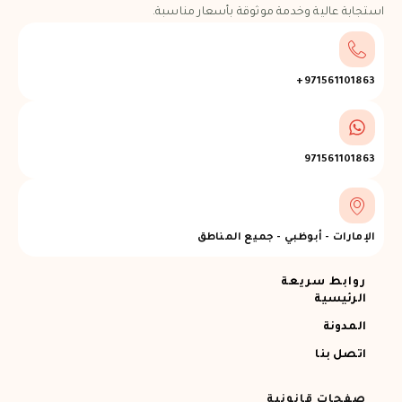
استجابة عالية وخدمة موثوقة بأسعار مناسبة.
971561101863+
971561101863
الإمارات - أبوظبي - جميع المناطق
روابط سريعة
الرئيسية
المدونة
اتصل بنا
صفحات قانونية