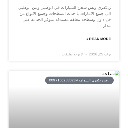
ريكفري ونش شحن السيارات في ابوظبي ومن ابوظبي
الى جميع الامارات بااحدث السطحات وجميع الانواع من
فل داون وسطحة مغلقة مصندقة متوفر الخدمة على
مدار
READ MORE »
يوليو 25, 2026
لا توجد تعليقات
رقم ريكفري الشهامة 00971502880234