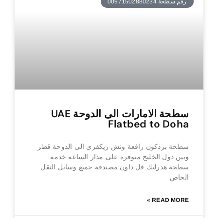
رقم سطحة 00971502880234
سطحة الامارات الى الدوحة UAE
Flatbed to Doha
سطحة بردكون رافعة ونش ريكفري الى الدوحة قطر
وبين دول الخليج متوفرة على مدار الساعة خدمة
سطحة هدرليك فل داون مصندقة جميع وساىل النقل
الخاص
READ MORE »