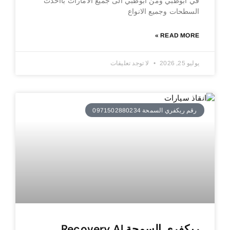
في ابوظبي ومن ابوظبي الى جميع الامارات بااحدث
السطحات وجميع الانواع
READ MORE »
يوليو 25, 2026
لا توجد تعليقات
رقم ريكفري السمحة 0971502880234
ريكفري السمحة Recovery Al