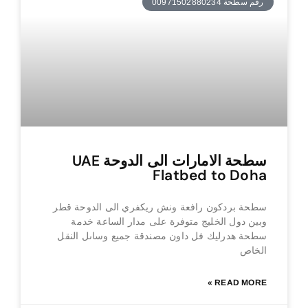
رقم سطحة 00971502880234
سطحة الامارات الى الدوحة UAE
Flatbed to Doha
سطحة بردكون رافعة ونش ريكفري الى الدوحة قطر
وبين دول الخليج متوفرة على مدار الساعة خدمة
سطحة هدرليك فل داون مصندقة جميع وساىل النقل
الخاص
READ MORE »