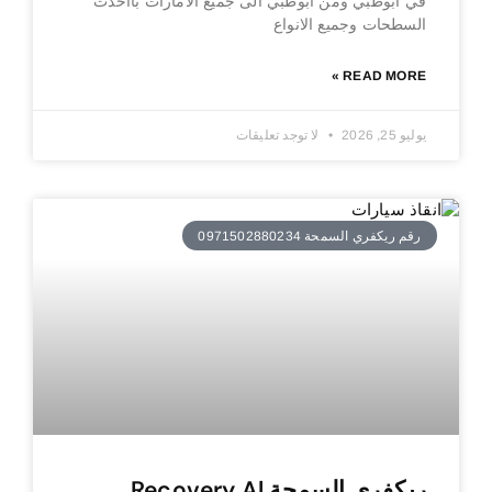
في ابوظبي ومن ابوظبي الى جميع الامارات بااحدث
السطحات وجميع الانواع
READ MORE »
يوليو 25, 2026
لا توجد تعليقات
رقم ريكفري السمحة 0971502880234
ريكفري السمحة Recovery Al