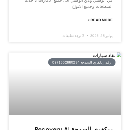
في ابوظبي ومن ابوظبي الى جميع الامارات بااحدث
السطحات وجميع الانواع
READ MORE »
يوليو 25, 2026
لا توجد تعليقات
رقم ريكفري السمحة 0971502880234
ريكفري السمحة Recovery Al