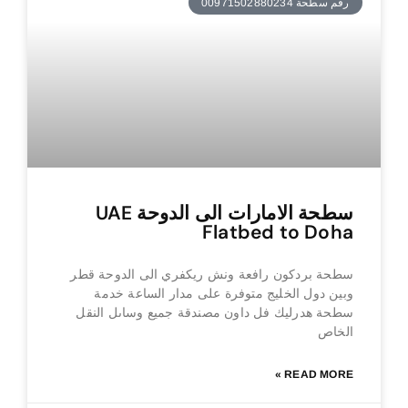
رقم سطحة 00971502880234
سطحة الامارات الى الدوحة UAE
Flatbed to Doha
سطحة بردكون رافعة ونش ريكفري الى الدوحة قطر
وبين دول الخليج متوفرة على مدار الساعة خدمة
سطحة هدرليك فل داون مصندقة جميع وساىل النقل
الخاص
READ MORE »