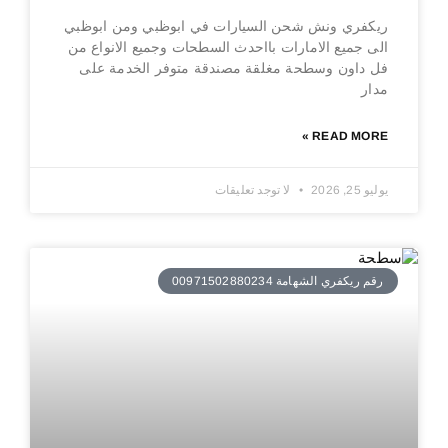
ريكفري ونش شحن السيارات في ابوظبي ومن ابوظبي
الى جميع الامارات بااحدث السطحات وجميع الانواع من
فل داون وسطحة مغلقة مصندقة متوفر الخدمة على
مدار
READ MORE »
يوليو 25, 2026
لا توجد تعليقات
رقم ريكفري الشهامة 00971502880234