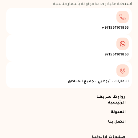
استجابة عالية وخدمة موثوقة بأسعار مناسبة.
971561101863+
971561101863
الإمارات - أبوظبي - جميع المناطق
روابط سريعة
الرئيسية
المدونة
اتصل بنا
صفحات قانونية