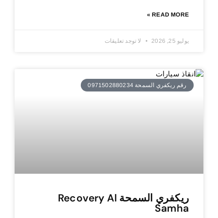
READ MORE »
يوليو 25, 2026
لا توجد تعليقات
رقم ريكفري السمحة 0971502880234
ريكفري السمحة Recovery Al
Samha