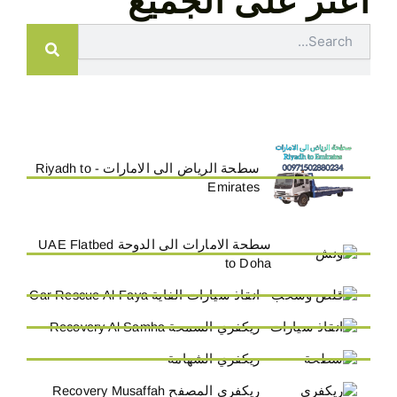
اعثر على الجميع
Search
سطحة الرياض الى الامارات - Riyadh to
Emirates
سطحة الامارات الى الدوحة UAE Flatbed
to Doha
انقاذ سيارات الفاية Car Rescue Al-Faya
ريكفري السمحة Recovery Al Samha
ريكفري الشهامة
ريكفري المصفح Recovery Musaffah