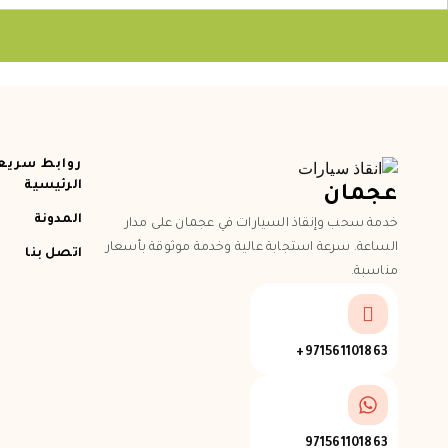
روابط سريع
الرئيسية
عجمان
المدونة
خدمة سحب وإنقاذ السيارات في عجمان على مدار
الساعة. سرعة استجابة عالية وخدمة موثوقة بأسعار
اتصل بنا
مناسبة.
971561101863+
971561101863