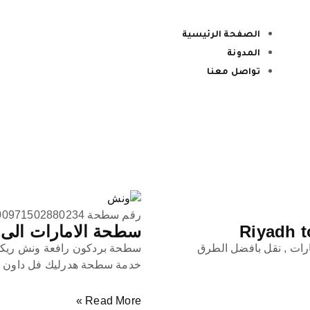
الصفحة الرئيسية
المدونة
تواصل معنا
رقم سطحة 00971502880234
سطحة الامارات الى الدوحة to Doha
ارات , نقل بافضل الطرق
سطحة بردكون رافعة ونش ريكفر
خدمة سطحة هدرليك فل داون م
Read More »