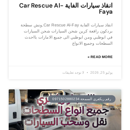
انقاذ سيارات الفاية Car Rescue Al-
Faya
انقاذ سيارات الفاية Car Rescue Al-Fay,ونش سطحة
بردكون رافعة كرين شحن السيارات شحن السيارات
في ابوظبي ومن ابوظبي الى جميع الامارات بااحدث
السطحات وجميع الانواع
READ MORE »
يوليو 25, 2026
لا توجد تعليقات
رقم ريكفري السمحة 0971502880234