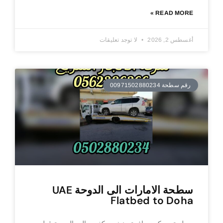
READ MORE »
أغسطس 2, 2026
لا توجد تعليقات
رقم سطحة 00971502880234
سطحة الامارات الى الدوحة UAE
Flatbed to Doha