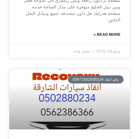
سطحة بردكون رافعة ونش ريكفري الى الدوحة قطر
وبين دول الخليج متوفرة على مدار الساعة خدمة
سطحة هدرليك فل داون مصندقة جميع وساىل النقل
الخاص
READ MORE »
يوليو 26, 2026
تعليق واحد
رقم انقاذ 00971502880234