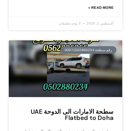
READ MORE »
أغسطس 2, 2026
لا توجد تعليقات
رقم سطحة 00971502880234
سطحة الامارات الى الدوحة UAE
Flatbed to Doha