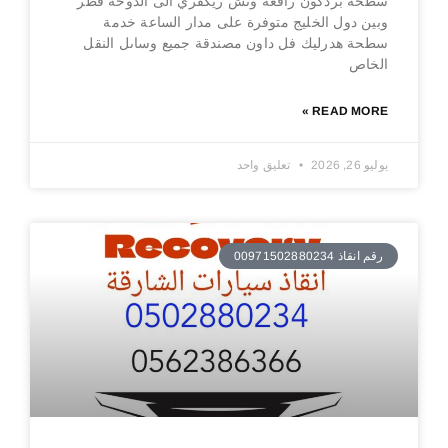
سطحة بردكون رافعة ونش ريكفري الى الدوحة قطر
وبين دول الخليج متوفرة على مدار الساعة خدمة
سطحة هدرليك فل داون مصندقة جميع وساىل النقل
الخاص
READ MORE »
يوليو 26, 2026
تعليق واحد
رقم انقاذ 00971502880234