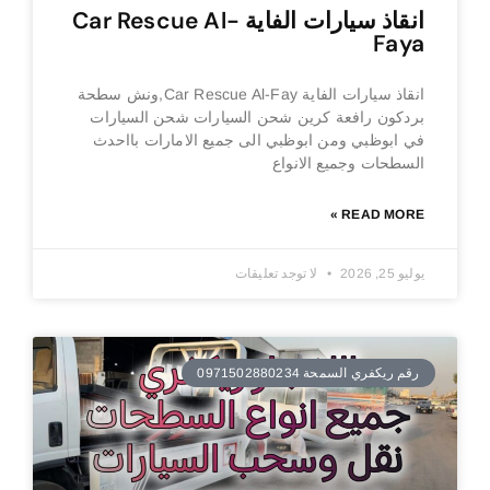
انقاذ سيارات الفاية Car Rescue Al-
Faya
انقاذ سيارات الفاية Car Rescue Al-Fay,ونش سطحة
بردكون رافعة كرين شحن السيارات شحن السيارات
في ابوظبي ومن ابوظبي الى جميع الامارات بااحدث
السطحات وجميع الانواع
READ MORE »
يوليو 25, 2026
لا توجد تعليقات
رقم ريكفري السمحة 0971502880234