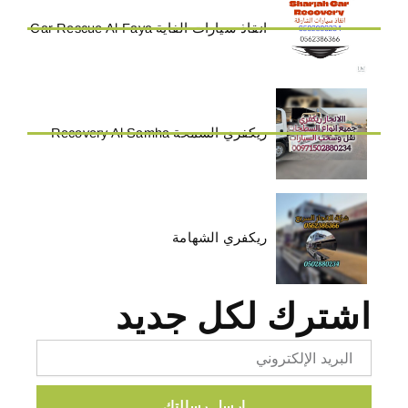
انقاذ سيارات الفاية Car Rescue Al-Faya
ريكفري السمحة Recovery Al Samha
ريكفري الشهامة
اشترك لكل جديد
Email
ارسل رسالتك