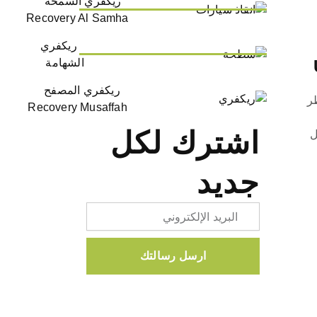
ريكفري السمحة
Recovery Al Samha
ريكفري
الشهامة
UA
ريكفري المصفح
ر
Recovery Musaffah
اشترك لكل
ل
جديد
Email
ارسل رسالتك