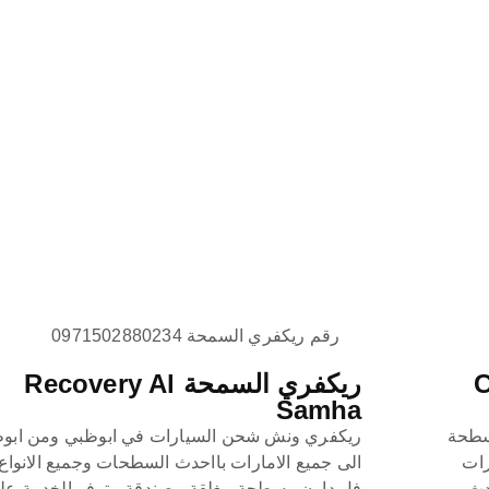
رقم ريكفري السمحة 0971502880234
Car
ريكفري السمحة Recovery Al
Samha
Car Rescue ,ونش سطحة
ريكفري ونش شحن السيارات في ابوظبي ومن ابو
رات
الى جميع الامارات بااحدث السطحات وجميع الانواع
دث
فل داون وسطحة مغلقة مصندقة متوفر الخدمة عل