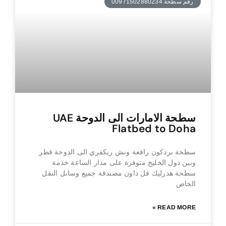
رقم سطحة 00971502880234
سطحة الامارات الى الدوحة UAE
Flatbed to Doha
سطحة بردكون رافعة ونش ريكفري الى الدوحة قطر
وبين دول الخليج متوفرة على مدار الساعة خدمة
سطحة هدرليك فل داون مصندقة جميع وساىل النقل
الخاص
READ MORE »