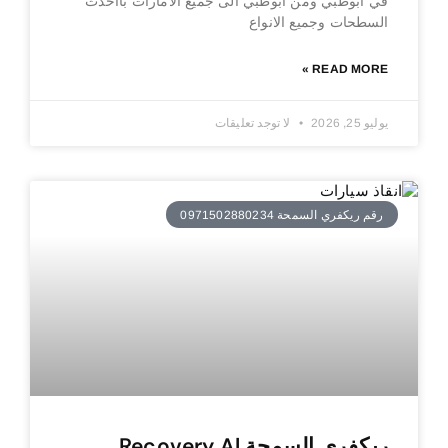
في ابوظبي ومن ابوظبي الى جميع الامارات بااحدث
السطحات وجميع الانواع
READ MORE »
يوليو 25, 2026
لا توجد تعليقات
رقم ريكفري السمحة 0971502880234
ريكفري السمحة Recovery Al