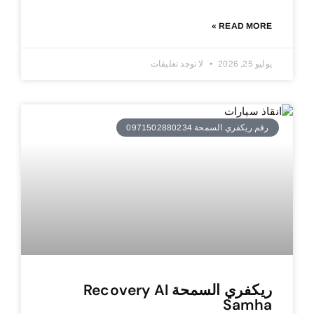
READ MORE »
يوليو 25, 2026
لا توجد تعليقات
رقم ريكفري السمحة 0971502880234
ريكفري السمحة Recovery Al
Samha