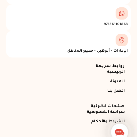
971561101863
الإمارات - أبوظبي - جميع المناطق
روابط سريعة
الرئيسية
المدونة
اتصل بنا
صفحات قانونية
سياسة الخصوصية
الشروط والأحكام
Contact
Us