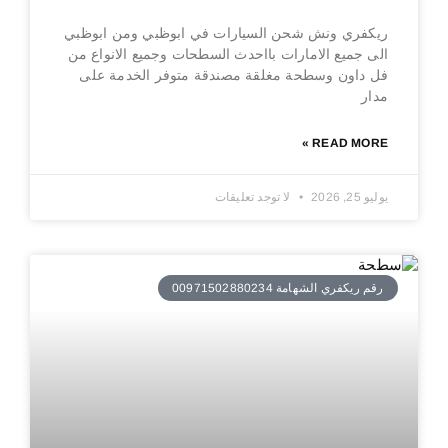
ريكفري ونش شحن السيارات في ابوظبي ومن ابوظبي
الى جميع الامارات بااحدث السطحات وجميع الانواع من
فل داون وسطحة مغلقة مصندقة متوفر الخدمة على
مدار
READ MORE »
يوليو 25, 2026
لا توجد تعليقات
رقم ريكفري الشهامة 00971502880234