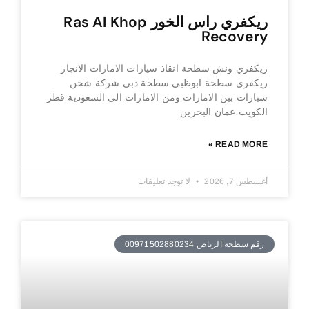
ريكفري راس الخور Ras Al Khop
Recovery
ريكفري ونش سطحة انقاذ سيارات الامارات الانجاز
ريكفري سطحة ابوظبي سطحة دبي شركة شحن
سيارات بين الامارات ومن الامارات الى السعودية قطر
الكويت عمان البحرين
READ MORE »
أغسطس 7, 2026
لا توجد تعليقات
رقم سطحة الرياض 00971502880234