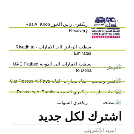
ريكفري راس الخور Ras Al Khop
Recovery
سطحة الرياض الى الامارات - Riyadh to
Emirates
سطحة الامارات الى الدوحة UAE Flatbed
to Doha
انقاذ سيارات الفاية Car Rescue Al-Faya
ريكفري السمحة Recovery Al Samha
ريكفري الشهامة
اشترك لكل جديد
Email