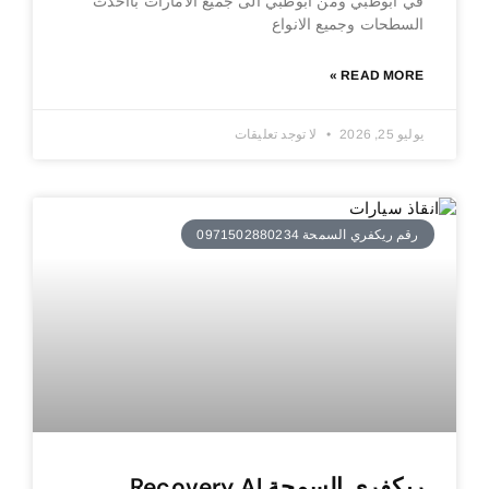
في ابوظبي ومن ابوظبي الى جميع الامارات بااحدث
السطحات وجميع الانواع
READ MORE »
يوليو 25, 2026
لا توجد تعليقات
رقم ريكفري السمحة 0971502880234
ريكفري السمحة Recovery Al