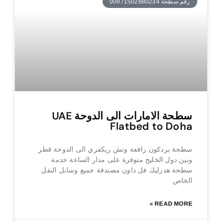
رقم سطحة 00971502880234
سطحة الامارات الى الدوحة UAE
Flatbed to Doha
سطحة بردكون رافعة ونش ريكفري الى الدوحة قطر
وبين دول الخليج متوفرة على مدار الساعة خدمة
سطحة هدرليك فل داون مصندقة جميع وساىل النقل
الخاص
READ MORE »