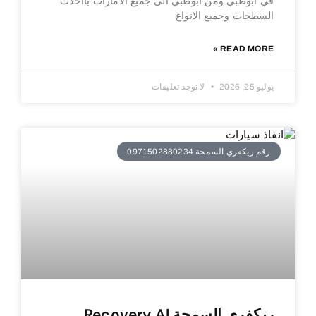
في ابوظبي ومن ابوظبي الى جميع الامارات بااحدث
السطحات وجميع الانواع
READ MORE »
يوليو 25, 2026
لا توجد تعليقات
رقم ريكفري السمحة 0971502880234
ريكفري السمحة Recovery Al