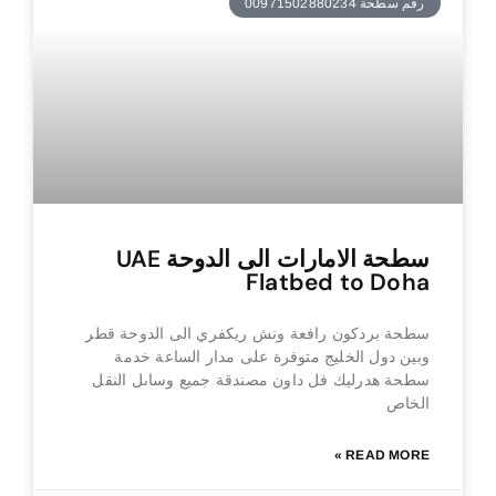
رقم سطحة 00971502880234
سطحة الامارات الى الدوحة UAE
Flatbed to Doha
سطحة بردكون رافعة ونش ريكفري الى الدوحة قطر
وبين دول الخليج متوفرة على مدار الساعة خدمة
سطحة هدرليك فل داون مصندقة جميع وساىل النقل
الخاص
READ MORE »