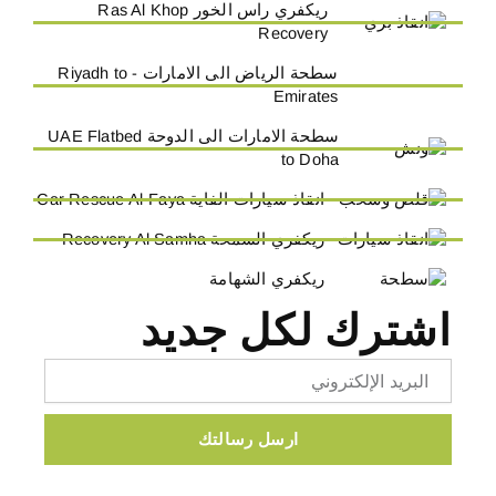
ريكفري راس الخور Ras Al Khop
Recovery
سطحة الرياض الى الامارات - Riyadh to
Emirates
سطحة الامارات الى الدوحة UAE Flatbed
to Doha
انقاذ سيارات الفاية Car Rescue Al-Faya
ريكفري السمحة Recovery Al Samha
ريكفري الشهامة
اشترك لكل جديد
Email
ارسل رسالتك