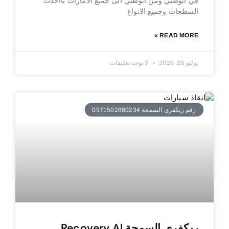
في ابوظبي ومن ابوظبي الى جميع الامارات بااحدث
السطحات وجميع الانواع
READ MORE »
يوليو 25, 2026
لا توجد تعليقات
رقم ريكفري السمحة 0971502880234
ريكفري السمحة Recovery Al