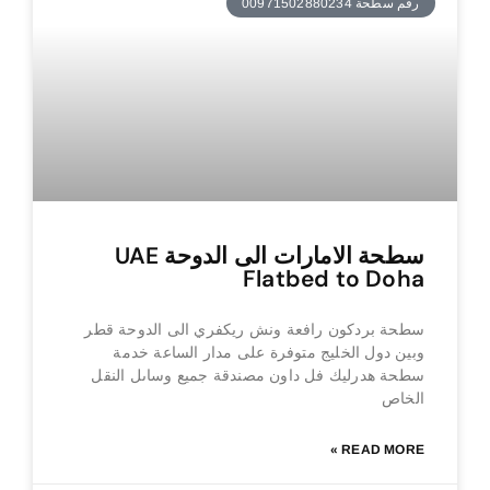
رقم سطحة 00971502880234
سطحة الامارات الى الدوحة UAE
Flatbed to Doha
سطحة بردكون رافعة ونش ريكفري الى الدوحة قطر
وبين دول الخليج متوفرة على مدار الساعة خدمة
سطحة هدرليك فل داون مصندقة جميع وساىل النقل
الخاص
READ MORE »