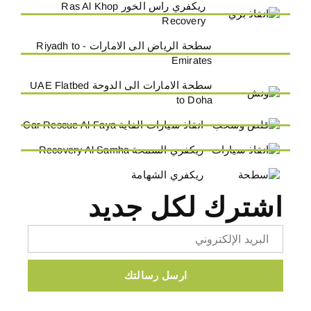
ريكفري راس الخور Ras Al Khop
Recovery
سطحة الرياض الى الامارات - Riyadh to
Emirates
سطحة الامارات الى الدوحة UAE Flatbed
to Doha
انقاذ سيارات الفاية Car Rescue Al-Faya
ريكفري السمحة Recovery Al Samha
ريكفري الشهامة
اشترك لكل جديد
Email
ارسل رسالتك