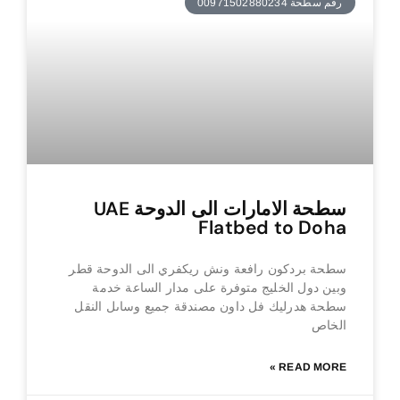
رقم سطحة 00971502880234
سطحة الامارات الى الدوحة UAE
Flatbed to Doha
سطحة بردكون رافعة ونش ريكفري الى الدوحة قطر
وبين دول الخليج متوفرة على مدار الساعة خدمة
سطحة هدرليك فل داون مصندقة جميع وساىل النقل
الخاص
READ MORE »