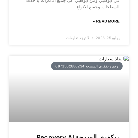
في ابوظبي ومن ابوظبي الى جميع الامارات بااحدث
السطحات وجميع الانواع
READ MORE »
يوليو 25, 2026
لا توجد تعليقات
رقم ريكفري السمحة 0971502880234
ريكفري السمحة Recovery Al