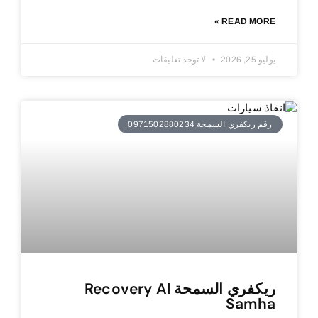
READ MORE »
يوليو 25, 2026
لا توجد تعليقات
رقم ريكفري السمحة 0971502880234
ريكفري السمحة Recovery Al
Samha