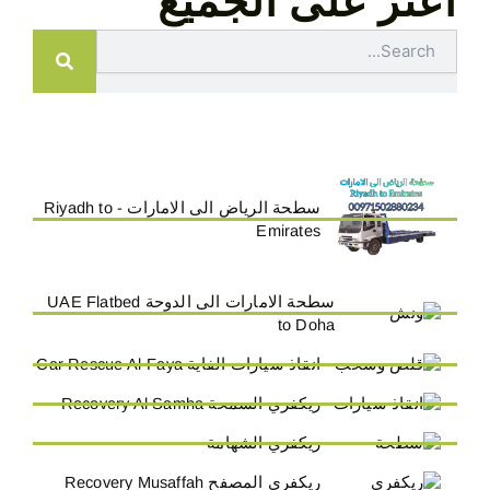
اعثر على الجميع
Search
سطحة الرياض الى الامارات - Riyadh to
Emirates
سطحة الامارات الى الدوحة UAE Flatbed
to Doha
انقاذ سيارات الفاية Car Rescue Al-Faya
ريكفري السمحة Recovery Al Samha
ريكفري الشهامة
ريكفري المصفح Recovery Musaffah