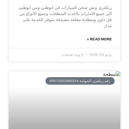
ريكفري ونش شحن السيارات في ابوظبي ومن ابوظبي
الى جميع الامارات بااحدث السطحات وجميع الانواع من
فل داون وسطحة مغلقة مصندقة متوفر الخدمة على
مدار
READ MORE »
يوليو 25, 2026
لا توجد تعليقات
رقم ريكفري الشهامة 00971502880234