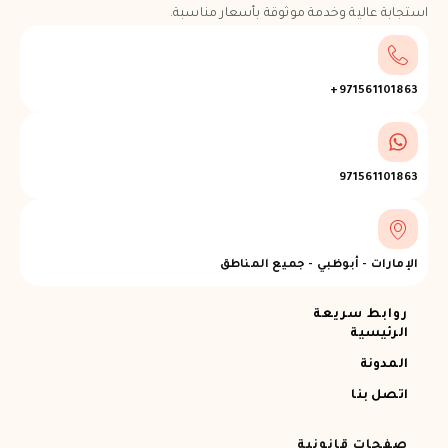
استجابة عالية وخدمة موثوقة بأسعار مناسبة.
971561101863+
971561101863
الإمارات - أبوظبي - جميع المناطق
روابط سريعة
الرئيسية
المدونة
اتصل بنا
صفحات قانونية