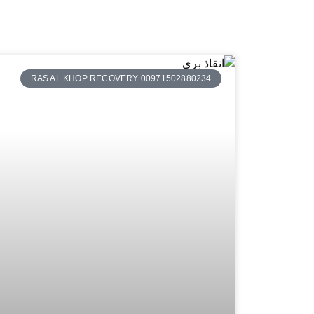
RAS AL KHOP RECOVERY 00971502880234