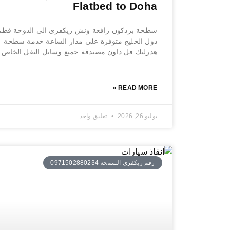
Flatbed to Doha
سطحة بردكون رافعة ونش ريكفري الى الدوحة قطر
دول الخليج متوفرة على مدار الساعة خدمة سطحة
هدرليك فل داون مصندقة جميع وساىل النقل الخاص
READ MORE »
يوليو 26, 2026
تعليق واحد
رقم ريكفري السمحة 0971502880234