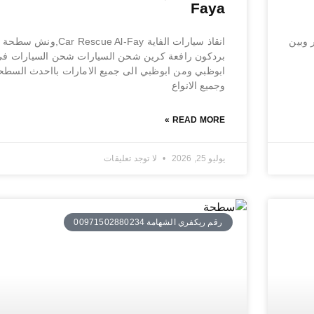
Faya
 وبين
انقاذ سيارات الفاية Car Rescue Al-Fay,ونش سطحة
بردكون رافعة كرين شحن السيارات شحن السيارات ف
ابوظبي ومن ابوظبي الى جميع الامارات بااحدث السطح
وجميع الانواع
READ MORE »
يوليو 25, 2026
لا توجد تعليقات
رقم ريكفري الشهامة 00971502880234