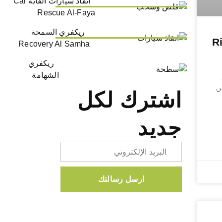
انقاذ سيارات الفاية Car
Rescue Al-Faya
ريكفري السمحة
 – Riyadh
Recovery Al Samha
ريكفري
الشهامة
ن
اشترك لكل
جديد
Email
ارسل رسالتك