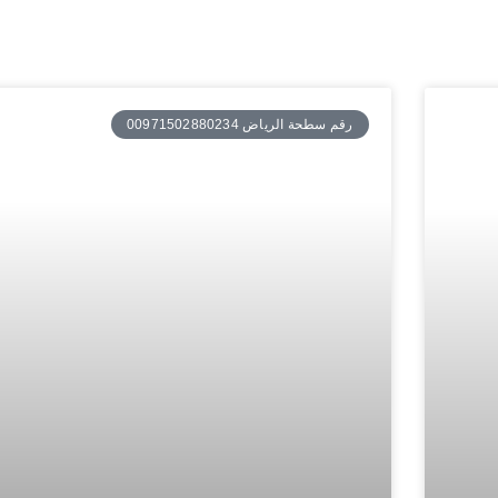
رقم سطحة الرياض 00971502880234