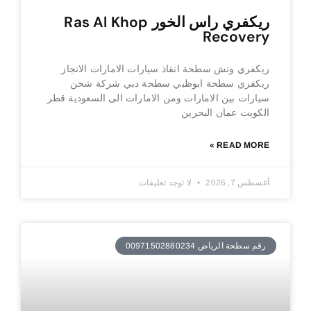
ريكفري راس الخور Ras Al Khop
Recovery
ريكفري ونش سطحة انقاذ سيارات الامارات الانجاز
ريكفري سطحة ابوظبي سطحة دبي شركة شحن
سيارات بين الامارات ومن الامارات الى السعودية قطر
الكويت عمان البحرين
READ MORE »
أغسطس 7, 2026
لا توجد تعليقات
رقم سطحة الرياض 00971502880234