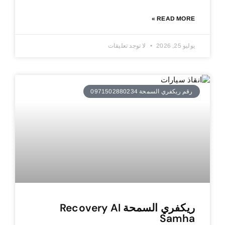
READ MORE »
يوليو 25, 2026
لا توجد تعليقات
رقم ريكفري السمحة 0971502880234
ريكفري السمحة Recovery Al
Samha