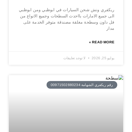
ريكفري ونش شحن السيارات في ابوظبي ومن ابوظبي
الى جميع الامارات بااحدث السطحات وجميع الانواع من
فل داون وسطحة مغلقة مصندقة متوفر الخدمة على
مدار
READ MORE »
يوليو 25, 2026
لا توجد تعليقات
رقم ريكفري الشهامة 00971502880234