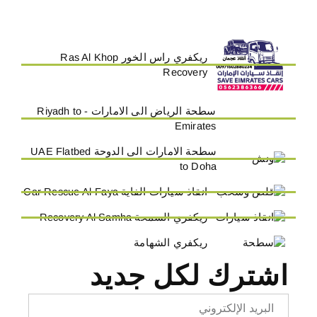
ريكفري راس الخور Ras Al Khop
Recovery
سطحة الرياض الى الامارات - Riyadh to
Emirates
سطحة الامارات الى الدوحة UAE Flatbed
to Doha
انقاذ سيارات الفاية Car Rescue Al-Faya
ريكفري السمحة Recovery Al Samha
ريكفري الشهامة
اشترك لكل جديد
Email