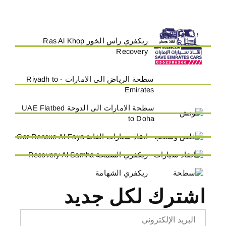
ريكفري راس الخور Ras Al Khop
Recovery
سطحة الرياض الى الامارات - Riyadh to
Emirates
سطحة الامارات الى الدوحة UAE Flatbed
to Doha
انقاذ سيارات الفاية Car Rescue Al-Faya
ريكفري السمحة Recovery Al Samha
ريكفري الشهامة
اشترك لكل جديد
Email