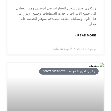
ريكفري ونش شحن السيارات في ابوظبي ومن ابوظبي
الى جميع الامارات بااحدث السطحات وجميع الانواع من
فل داون وسطحة مغلقة مصندقة متوفر الخدمة على
مدار
READ MORE »
يوليو 25, 2026
لا توجد تعليقات
رقم ريكفري الشهامة 00971502880234