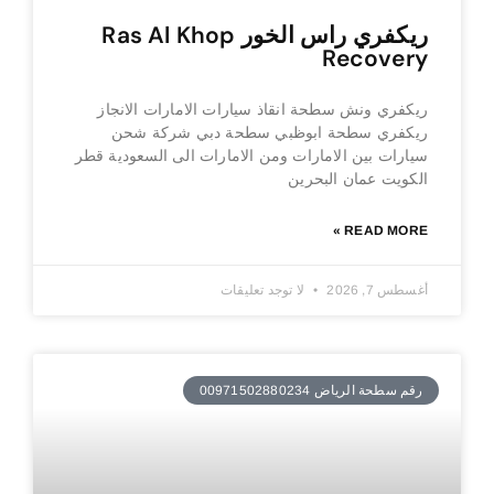
ريكفري راس الخور Ras Al Khop
Recovery
ريكفري ونش سطحة انقاذ سيارات الامارات الانجاز
ريكفري سطحة ابوظبي سطحة دبي شركة شحن
سيارات بين الامارات ومن الامارات الى السعودية قطر
الكويت عمان البحرين
READ MORE »
أغسطس 7, 2026
لا توجد تعليقات
رقم سطحة الرياض 00971502880234