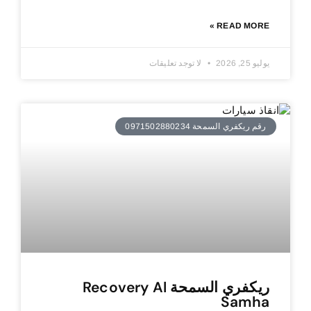
READ MORE »
يوليو 25, 2026
لا توجد تعليقات
رقم ريكفري السمحة 0971502880234
ريكفري السمحة Recovery Al
Samha