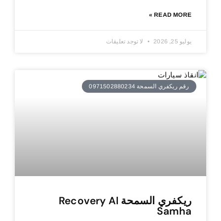
READ MORE »
يوليو 25, 2026
لا توجد تعليقات
رقم ريكفري السمحة 0971502880234
ريكفري السمحة Recovery Al
Samha