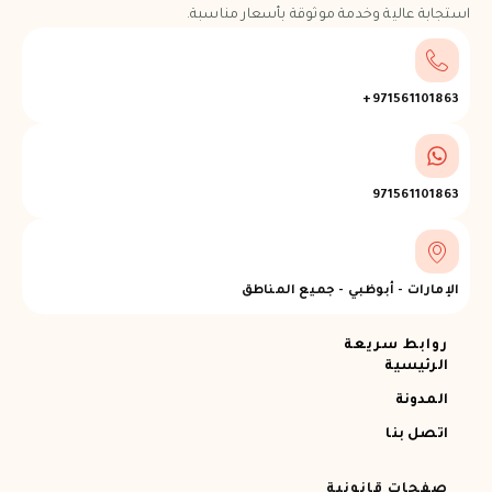
استجابة عالية وخدمة موثوقة بأسعار مناسبة.
971561101863+
971561101863
الإمارات - أبوظبي - جميع المناطق
روابط سريعة
الرئيسية
المدونة
اتصل بنا
صفحات قانونية