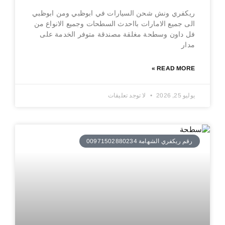
ريكفري ونش شحن السيارات في ابوظبي ومن ابوظبي
الى جميع الامارات بااحدث السطحات وجميع الانواع من
فل داون وسطحة مغلقة مصندقة متوفر الخدمة على
مدار
READ MORE »
يوليو 25, 2026
لا توجد تعليقات
رقم ريكفري الشهامة 00971502880234