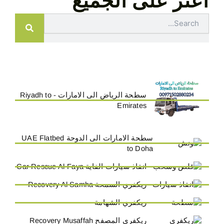
اعثر على الجميع
Search
سطحة الرياض الى الامارات - Riyadh to
Emirates
سطحة الامارات الى الدوحة UAE Flatbed
to Doha
انقاذ سيارات الفاية Car Rescue Al-Faya
ريكفري السمحة Recovery Al Samha
ريكفري الشهامة
ريكفري المصفح Recovery Musaffah