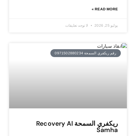
READ MORE »
يوليو 25, 2026
لا توجد تعليقات
رقم ريكفري السمحة 0971502880234
ريكفري السمحة Recovery Al
Samha