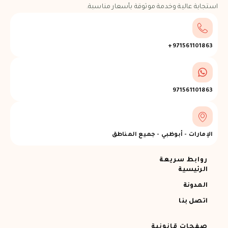
استجابة عالية وخدمة موثوقة بأسعار مناسبة.
971561101863+
971561101863
الإمارات - أبوظبي - جميع المناطق
روابط سريعة
الرئيسية
المدونة
اتصل بنا
صفحات قانونية