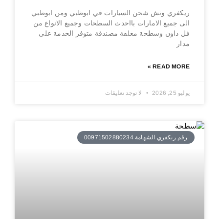
ريكفري ونش شحن السيارات في ابوظبي ومن ابوظبي
الى جميع الامارات بااحدث السطحات وجميع الانواع من
فل داون وسطحة مغلقة مصندقة متوفر الخدمة على
مدار
READ MORE »
يوليو 25, 2026
لا توجد تعليقات
رقم ريكفري الشهامة 00971502880234