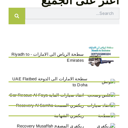
اعثر على الجميع
Search
سطحة الرياض الى الامارات - Riyadh to
Emirates
سطحة الامارات الى الدوحة UAE Flatbed
to Doha
انقاذ سيارات الفاية Car Rescue Al-Faya
ريكفري السمحة Recovery Al Samha
ريكفري الشهامة
ريكفري المصفح Recovery Musaffah