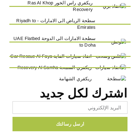
ريكفري راس الخور Ras Al Khop
Recovery
سطحة الرياض الى الامارات - Riyadh to
Emirates
سطحة الامارات الى الدوحة UAE Flatbed
to Doha
انقاذ سيارات الفاية Car Rescue Al-Faya
ريكفري السمحة Recovery Al Samha
ريكفري الشهامة
اشترك لكل جديد
Email
ارسل رسالتك