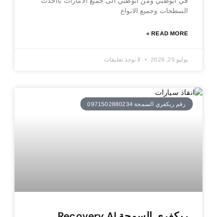
في ابوظبي ومن ابوظبي الى جميع الامارات بااحدث
السطحات وجميع الانواع
READ MORE »
يوليو 25, 2026
لا توجد تعليقات
رقم ريكفري السمحة 0971502880234
ريكفري السمحة Recovery Al