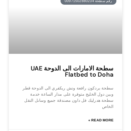
رقم سطحة 00971502880234
سطحة الامارات الى الدوحة UAE
Flatbed to Doha
سطحة بردكون رافعة ونش ريكفري الى الدوحة قطر
وبين دول الخليج متوفرة على مدار الساعة خدمة
سطحة هدرليك فل داون مصندقة جميع وساىل النقل
الخاص
READ MORE »