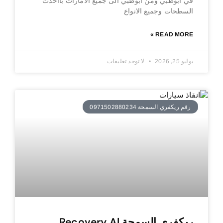
في ابوظبي ومن ابوظبي الى جميع الامارات بااحدث
السطحات وجميع الانواع
READ MORE »
يوليو 25, 2026
لا توجد تعليقات
رقم ريكفري السمحة 0971502880234
ريكفري السمحة Recovery Al