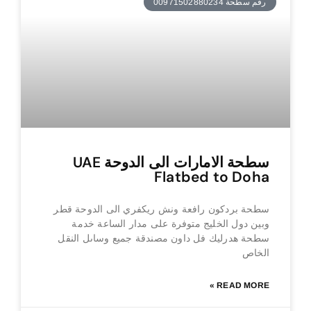
رقم سطحة 00971502880234
سطحة الامارات الى الدوحة UAE
Flatbed to Doha
سطحة بردكون رافعة ونش ريكفري الى الدوحة قطر
وبين دول الخليج متوفرة على مدار الساعة خدمة
سطحة هدرليك فل داون مصندقة جميع وساىل النقل
الخاص
READ MORE »