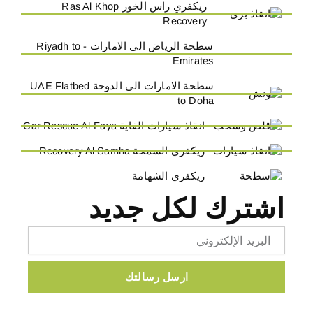
ريكفري راس الخور Ras Al Khop
Recovery
سطحة الرياض الى الامارات - Riyadh to
Emirates
سطحة الامارات الى الدوحة UAE Flatbed
to Doha
انقاذ سيارات الفاية Car Rescue Al-Faya
ريكفري السمحة Recovery Al Samha
ريكفري الشهامة
اشترك لكل جديد
Email
ارسل رسالتك