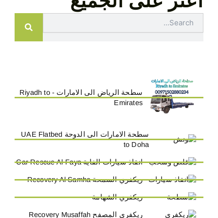
اعثر على الجميع
Search
سطحة الرياض الى الامارات - Riyadh to
Emirates
سطحة الامارات الى الدوحة UAE Flatbed
to Doha
انقاذ سيارات الفاية Car Rescue Al-Faya
ريكفري السمحة Recovery Al Samha
ريكفري الشهامة
ريكفري المصفح Recovery Musaffah