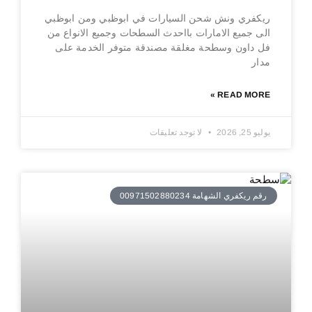
ريكفري ونش شحن السيارات في ابوظبي ومن ابوظبي
الى جميع الامارات بااحدث السطحات وجميع الانواع من
فل داون وسطحة مغلقة مصندقة متوفر الخدمة على
مدار
READ MORE »
يوليو 25, 2026
لا توجد تعليقات
رقم ريكفري الشهامة 00971502880234