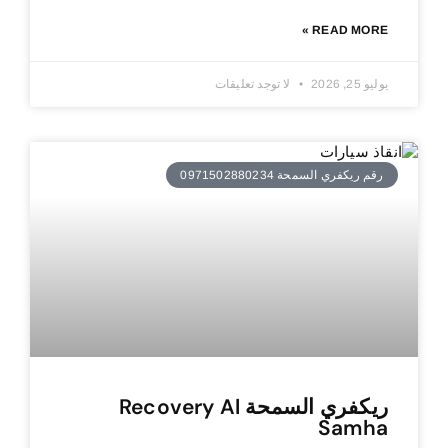
READ MORE »
يوليو 25, 2026
لا توجد تعليقات
رقم ريكفري السمحة 0971502880234
ريكفري السمحة Recovery Al
Samha