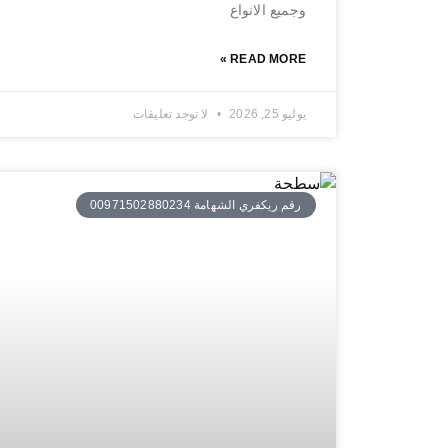
وجميع الانواع
READ MORE »
يوليو 25, 2026
لا توجد تعليقات
رقم ريكفري الشهامة 00971502880234