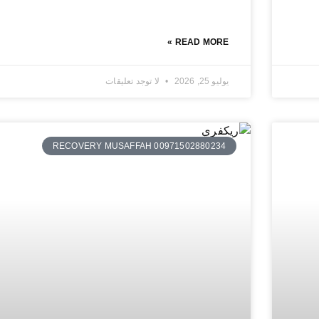
READ MORE »
يوليو 25, 2026
لا توجد تعليقات
RECOVERY MUSAFFAH 00971502880234