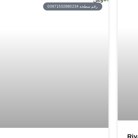
رقم سطحة 00971502880234
لامارات – Riyadh