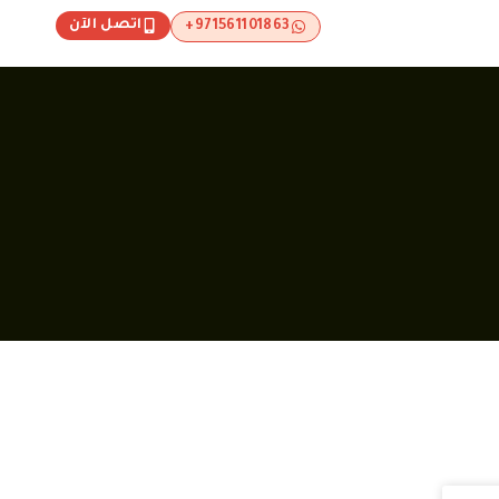
اتصل الآن
971561101863+