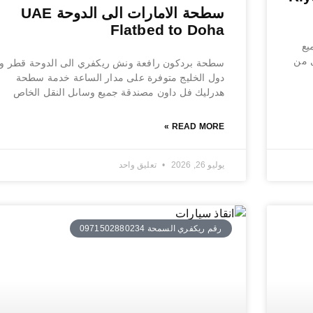
سطحة الامارات الى الدوحة UAE
Flatbed to Doha
يع
ل من
سطحة بردكون رافعة ونش ريكفري الى الدوحة قطر وب
دول الخليج متوفرة على مدار الساعة خدمة سطحة
هدرليك فل داون مصندقة جميع وساىل النقل الخاص
READ MORE »
يوليو 26, 2026
تعليق واحد
رقم ريكفري السمحة 0971502880234