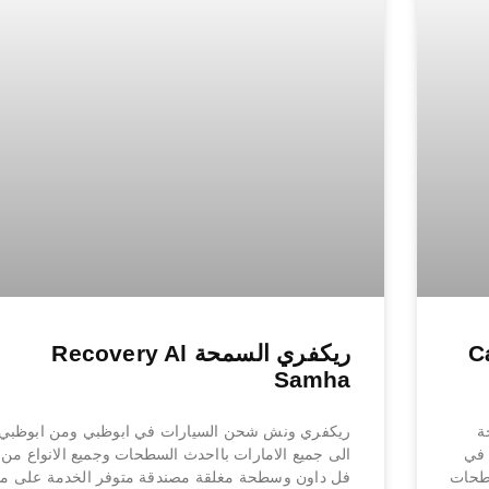
Car-
ريكفري السمحة Recovery Al
Samha
ش سطحة
ريكفري ونش شحن السيارات في ابوظبي ومن ابوظبي
 في
الى جميع الامارات بااحدث السطحات وجميع الانواع من
سطحات
فل داون وسطحة مغلقة مصندقة متوفر الخدمة على مد