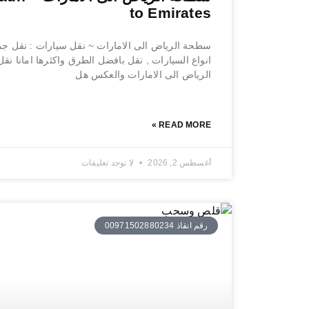
to Emirates
سطحة الرياض الى الامارات ~ نقل سيارات : نقل جم
انواع السيارات , نقل بافضل الطرق واكثرها امانا نق
الرياض الى الامارات والعكس هل
READ MORE »
أغسطس 2, 2026
لا توجد تعليقات
رقم انقاذ 00971502880234