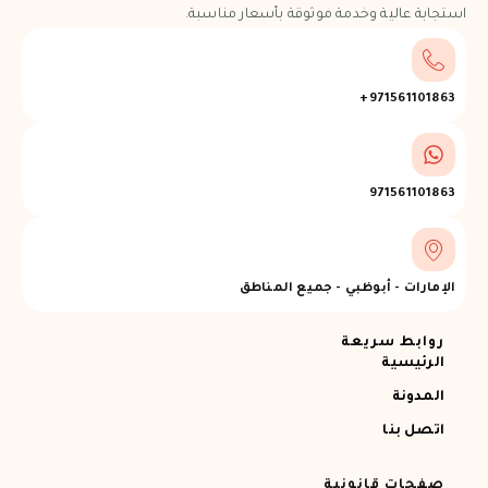
استجابة عالية وخدمة موثوقة بأسعار مناسبة.
971561101863+
971561101863
الإمارات - أبوظبي - جميع المناطق
روابط سريعة
الرئيسية
المدونة
اتصل بنا
صفحات قانونية