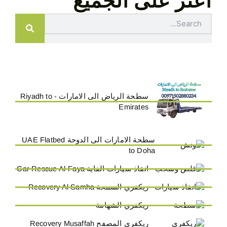
اعثر على الجميع
Search
سطحة الرياض الى الامارات - Riyadh to
Emirates
سطحة الامارات الى الدوحة UAE Flatbed
to Doha
انقاذ سيارات الفاية Car Rescue Al-Faya
ريكفري السمحة Recovery Al Samha
ريكفري الشهامة
ريكفري المصفح Recovery Musaffah