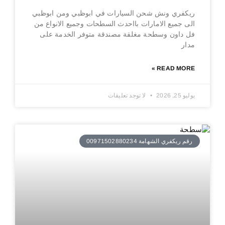
ريكفري ونش شحن السيارات في ابوظبي ومن ابوظبي
الى جميع الامارات بااحدث السطحات وجميع الانواع من
فل داون وسطحة مغلقة مصندقة متوفر الخدمة على
مدار
READ MORE »
يوليو 25, 2026
لا توجد تعليقات
رقم ريكفري الشهامة 00971502880234