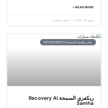
READ MORE »
يوليو 25, 2026
لا توجد تعليقات
رقم ريكفري السمحة 0971502880234
ريكفري السمحة Recovery Al
Samha