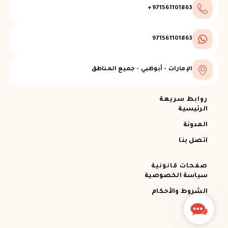
971561101863+
971561101863
الإمارات - أبوظبي - جميع المناطق
روابط سريعة
الرئيسية
المدونة
اتصل بنا
صفحات قانونية
سياسة الخصوصية
الشروط والأحكام
Contact
Us